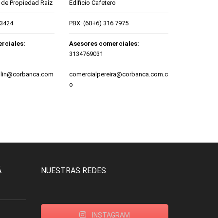
a de Propiedad Raíz
Edificio Cafetero
13424
PBX: (60+6) 316 7975
rciales:
Asesores comerciales:
3134769031
llin@corbanca.com
comercialpereira@corbanca.com.c
o
Á
NUESTRAS REDES
INSTAGRAM