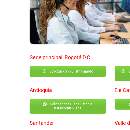
Sede principal: Bogotá D.C.
Solicitar con Yulieth Fajardo
S
Antioquia
Eje Ca
Solicitar con Diana Patricia
Betancourt Viana
Santander
Valle 