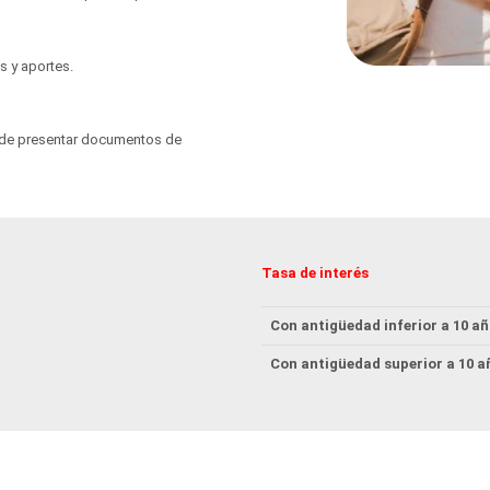
 y aportes.
 de presentar documentos de
Tasa de interés
Con antigüedad inferior a 10 añ
Con antigüedad superior a 10 a