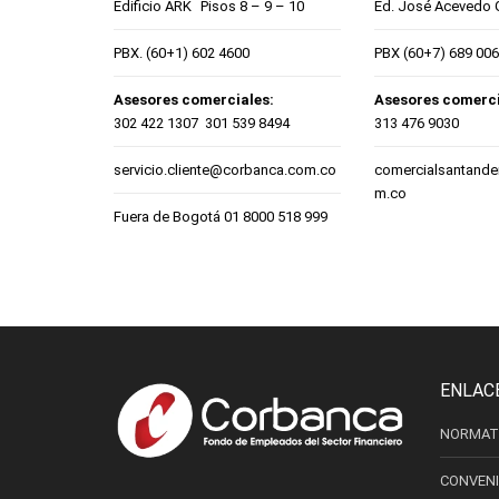
Edificio ARK Pisos 8 – 9 – 10
Ed. José Acevedo
PBX. (60+1) 602 4600
PBX (60+7) 689 00
Asesores comerciales:
Asesores comerci
302 422 1307 301 539 8494
313 476 9030
servicio.cliente@corbanca.com.co
comercialsantand
m.co
Fuera de Bogotá 01 8000 518 999
ENLAC
NORMAT
CONVEN