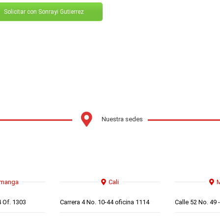
Solicitar con Sonrayi Gutierrez
Nuestra sedes
amanga
Cali
M
4 Of. 1303
Carrera 4 No. 10-44 oficina 1114
Calle 52 No. 49 