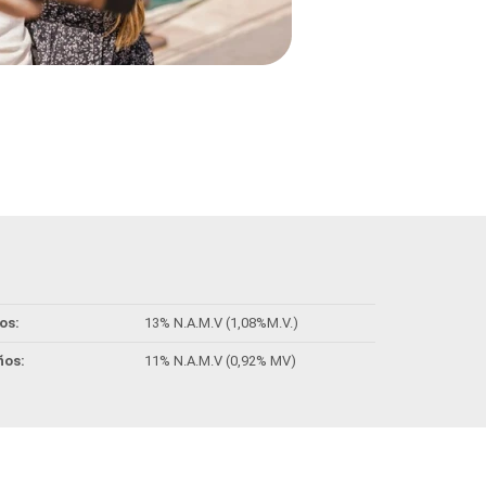
os:
13% N.A.M.V (1,08%M.V.)
ños:
11% N.A.M.V (0,92% MV)