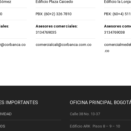
 Gómez
Edificio Plaza Caicedo
Edificio la Lonj
60
PBX: (60+2) 326 7810
PBX: (60+4) 51
ales
:
Asesores comerciales:
Asesores come
3134769035
3134769038
er@corbanca.co
comercialcali@corbanca.com.co
comercialmede
.co
ES IMPORTANTES
OFICINA PRINCIPAL BOGOT
IVIDAD
Calle 38 No. 13-37
IOS
Edificio ARK Pisos 8 – 9 – 10