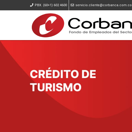
PBX. (60+1) 602 4600
servicio.cliente@corbanca.com.co